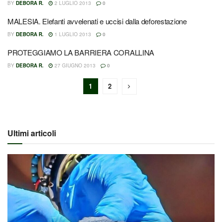
BY
DEBORA R.
2 LUGLIO 2013
0
MALESIA. Elefanti avvelenati e uccisi dalla deforestazione
BY
DEBORA R.
1 LUGLIO 2013
0
PROTEGGIAMO LA BARRIERA CORALLINA
BY
DEBORA R.
27 GIUGNO 2013
0
1
2
Ultimi articoli