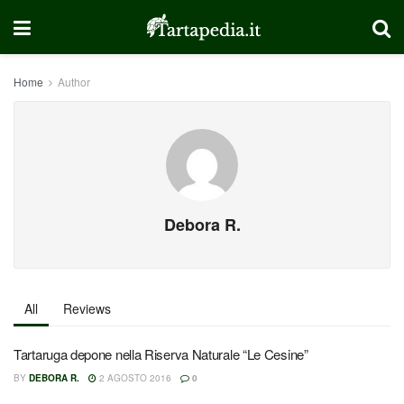
Home
Author
Debora R.
All
Reviews
Tartaruga depone nella Riserva Naturale “Le Cesine”
BY
DEBORA R.
2 AGOSTO 2016
0