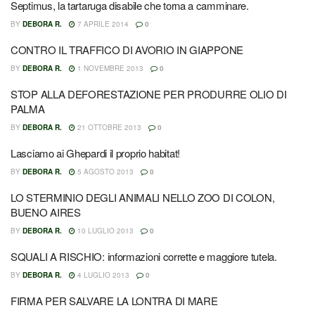
Septimus, la tartaruga disabile che torna a camminare.
BY
DEBORA R.
7 APRILE 2014
0
CONTRO IL TRAFFICO DI AVORIO IN GIAPPONE
BY
DEBORA R.
1 NOVEMBRE 2013
0
STOP ALLA DEFORESTAZIONE PER PRODURRE OLIO DI
PALMA
BY
DEBORA R.
21 OTTOBRE 2013
0
Lasciamo ai Ghepardi il proprio habitat!
BY
DEBORA R.
5 AGOSTO 2013
0
LO STERMINIO DEGLI ANIMALI NELLO ZOO DI COLON,
BUENO AIRES
BY
DEBORA R.
10 LUGLIO 2013
0
SQUALI A RISCHIO: informazioni corrette e maggiore tutela.
BY
DEBORA R.
4 LUGLIO 2013
0
FIRMA PER SALVARE LA LONTRA DI MARE