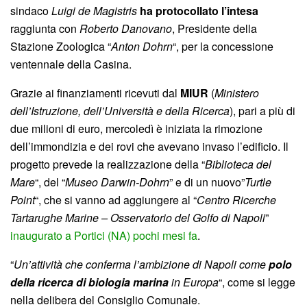
sindaco
Luigi de Magistris
ha protocollato l’intesa
raggiunta con
Roberto Danovano
, Presidente della
Stazione Zoologica “
Anton Dohrn
“, per la concessione
ventennale della Casina.
Grazie ai finanziamenti ricevuti dal
MIUR
(
Ministero
dell’Istruzione, dell’Università e della Ricerca
), pari a più di
due milioni di euro, mercoledì è iniziata la rimozione
dell’immondizia e dei rovi che avevano invaso l’edificio. Il
progetto prevede la realizzazione della “
Biblioteca del
Mare
“, del “
Museo Darwin-Dohrn
” e di un nuovo”
Turtle
Point
“, che si vanno ad aggiungere al “
Centro Ricerche
Tartarughe Marine – Osservatorio del Golfo di Napoli
”
inaugurato a Portici (NA) pochi mesi fa
.
“
Un’attività che conferma l’ambizione di Napoli come
polo
della ricerca di biologia marina
in Europa
“, come si legge
nella delibera del Consiglio Comunale.