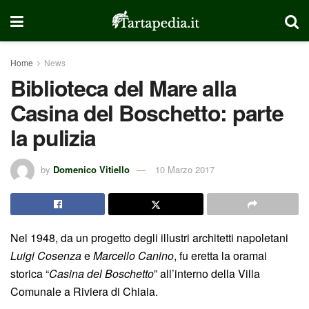
Home
News
Biblioteca del Mare alla
Casina del Boschetto: parte
la pulizia
by
Domenico Vitiello
10 Marzo 2017
Nel 1948, da un progetto degli illustri architetti napoletani
Luigi Cosenza
e
Marcello Canino
, fu eretta la oramai
storica “
Casina del Boschetto
” all’interno della Villa
Comunale a Riviera di Chiaia.