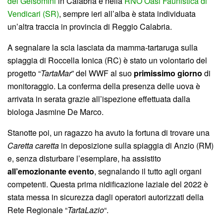
dei Gelsomini
in Calabria e nella
RNO Oasi Faunistica di
Vendicari (SR)
, sempre ieri all’alba è stata individuata
un’altra traccia in provincia di Reggio Calabria.
A segnalare la scia lasciata da mamma-tartaruga sulla
spiaggia di Roccella Ionica (RC) è stato un volontario del
progetto “
TartaMar
” del WWF al suo
primissimo giorno
di
monitoraggio. La conferma della presenza delle uova è
arrivata in serata grazie all’ispezione effettuata dalla
biologa Jasmine De Marco.
Stanotte poi, un ragazzo ha avuto la fortuna di trovare una
Caretta caretta
in deposizione sulla spiaggia di Anzio (RM)
e, senza disturbare l’esemplare, ha assistito
all’emozionante evento
, segnalando il tutto agli organi
competenti. Questa prima nidificazione laziale del 2022 è
stata messa in sicurezza dagli operatori autorizzati della
Rete Regionale “
TartaLazio
“.