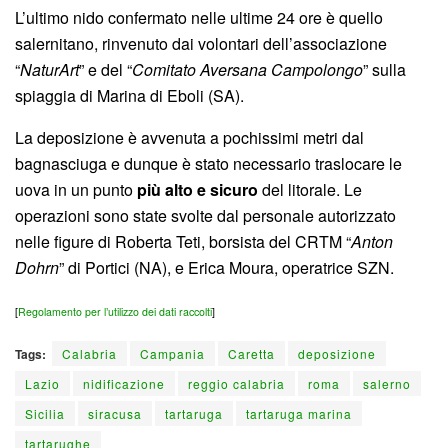
L’ultimo nido confermato nelle ultime 24 ore è quello
salernitano, rinvenuto dai volontari dell’associazione
“
NaturArt
” e del “
Comitato Aversana Campolongo
” sulla
spiaggia di Marina di Eboli (SA).
La deposizione è avvenuta a pochissimi metri dal
bagnasciuga e dunque è stato necessario traslocare le
uova in un punto
più alto e sicuro
del litorale. Le
operazioni sono state svolte dal personale autorizzato
nelle figure di Roberta Teti, borsista del CRTM “
Anton
Dohrn
” di Portici (NA), e Erica Moura, operatrice SZN.
[
Regolamento per l’utilizzo dei dati raccolti
]
Tags:
Calabria
Campania
Caretta
deposizione
Lazio
nidificazione
reggio calabria
roma
salerno
Sicilia
siracusa
tartaruga
tartaruga marina
tartarughe