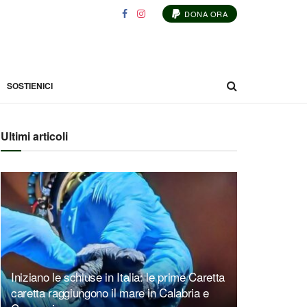
DONA ORA
SOSTIENICI
Ultimi articoli
Iniziano le schiuse in Italia: le prime Caretta
caretta raggiungono il mare in Calabria e