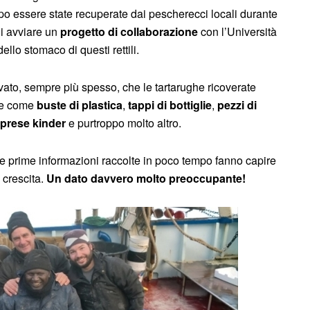
opo essere state recuperate dai pescherecci locali durante
di avviare un
progetto di collaborazione
con l’Università
ello stomaco di questi rettili.
ato, sempre più spesso, che le tartarughe ricoverate
te come
buste di plastica
,
tappi di bottiglie
,
pezzi di
rprese kinder
e purtroppo molto altro.
te prime informazioni raccolte in poco tempo fanno capire
 crescita.
Un dato davvero molto preoccupante!