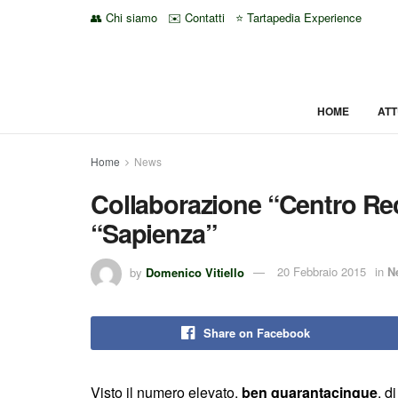
👥 Chi siamo
✉️ Contatti
⭐ Tartapedia Experience
HOME
ATT
Home
News
Collaborazione “Centro Rec
“Sapienza”
by
Domenico Vitiello
20 Febbraio 2015
in
N
Share on Facebook
Visto il numero elevato,
ben quarantacinque
, d