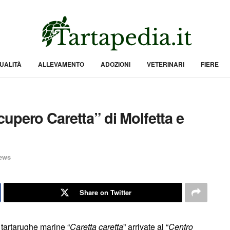
UALITÀ
ALLEVAMENTO
ADOZIONI
VETERINARI
FIERE
upero Caretta” di Molfetta e
ews
Share on Twitter
i tartarughe marine “
Caretta caretta
” arrivate al “
Centro