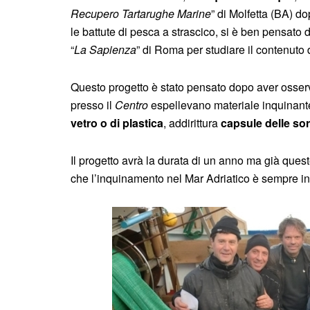
Recupero Tartarughe Marine
” di Molfetta (BA) d
le battute di pesca a strascico, si è ben pensato 
“
La Sapienza
” di Roma per studiare il contenuto d
Questo progetto è stato pensato dopo aver osserv
presso il
Centro
espellevano materiale inquinan
vetro o di plastica
, addirittura
capsule delle so
Il progetto avrà la durata di un anno ma già ques
che l’inquinamento nel Mar Adriatico è sempre in