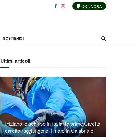
DONA ORA
SOSTIENICI
Ultimi articoli
Iniziano le schiuse in Italia: le prime Caretta
caretta raggiungono il mare in Calabria e