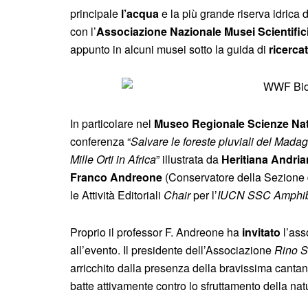
principale
l’acqua
e la più grande riserva idrica
con l’
Associazione Nazionale Musei Scientific
appunto in alcuni musei sotto la guida di
ricercat
In particolare nel
Museo Regionale Scienze Nat
conferenza “
Salvare le foreste pluviali del Madaga
Mille Orti in Africa
” illustrata da
Heritiana Andria
Franco Andreone
(Conservatore della Sezione d
le Attività Editoriali
Chair
per l’
IUCN SSC Amphibi
Proprio il professor F. Andreone ha
invitato
l’ass
all’evento. Il presidente dell’Associazione
Rino S
arricchito dalla presenza della bravissima canta
batte attivamente contro lo sfruttamento della nat