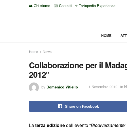
👥 Chi siamo
✉️ Contatti
⭐ Tartapedia Experience
HOME
ATT
Home
News
Collaborazione per il Mada
2012”
by
Domenico Vitiello
1 Novembre 2012
in
N
Share on Facebook
La
terza edizione
dell’evento “
Biodiversamente
”