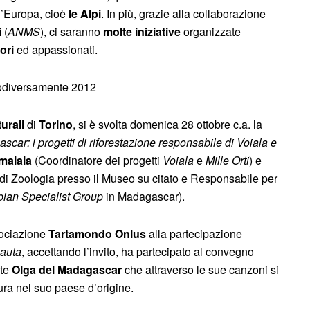
 d’Europa, cioè
le Alpi
. In più, grazie alla collaborazione
i
(
ANMS
), ci saranno
molte iniziative
organizzate
ori
ed appassionati.
urali
di
Torino
, si è svolta domenica 28 ottobre c.a. la
scar: i progetti di riforestazione responsabile di Voiala e
malala
(Coordinatore dei progetti
Voiala
e
Mille Orti
) e
i Zoologia presso il Museo su citato e Responsabile per
an Specialist Group
in Madagascar).
ociazione
Tartamondo Onlus
alla partecipazione
auta
, accettando l’invito, ha partecipato al convegno
nte
Olga del Madagascar
che attraverso le sue canzoni si
ura nel suo paese d’origine.