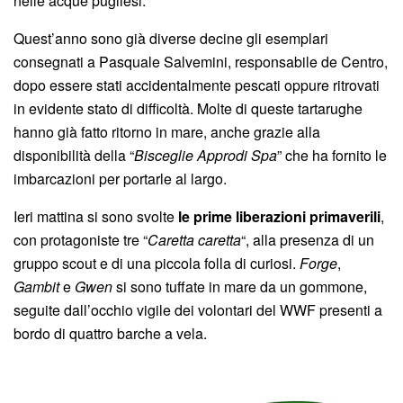
nelle acque pugliesi.
Quest’anno sono già diverse decine gli esemplari
consegnati a Pasquale Salvemini, responsabile de Centro,
dopo essere stati accidentalmente pescati oppure ritrovati
in evidente stato di difficoltà. Molte di queste tartarughe
hanno già fatto ritorno in mare, anche grazie alla
disponibilità della “
Bisceglie Approdi Spa
” che ha fornito le
imbarcazioni per portarle al largo.
Ieri mattina si sono svolte
le prime liberazioni primaverili
,
con protagoniste tre “
Caretta caretta
“, alla presenza di un
gruppo scout e di una piccola folla di curiosi.
Forge
,
Gambit
e
Gwen
si sono tuffate in mare da un gommone,
seguite dall’occhio vigile dei volontari del WWF presenti a
bordo di quattro barche a vela.