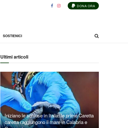
DONA ORA
SOSTIENICI
Ultimi articoli
Iniziano le schiuse in Italia: le prime Caretta
caretta raggiungono il mare in Calabria e