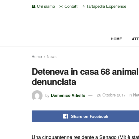
👥 Chi siamo
✉️ Contatti
⭐ Tartapedia Experience
HOME
ATT
Home
News
Deteneva in casa 68 animali
denunciata
by
Domenico Vitiello
26 Ottobre 2017
in
Ne
Share on Facebook
Una cinquantenne residente a Senago (MI) è stata