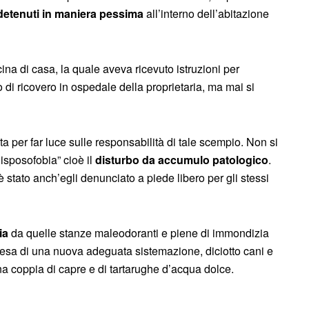
detenuti in maniera pessima
all’interno dell’abitazione
ina di casa, la quale aveva ricevuto istruzioni per
o di ricovero in ospedale della proprietaria, ma mai si
a per far luce sulle responsabilità di tale scempio. Non si
disposofobia” cioè il
disturbo da accumulo patologico
.
stato anch’egli denunciato a piede libero per gli stessi
ia
da quelle stanze maleodoranti e piene di immondizia
attesa di una nuova adeguata sistemazione, diciotto cani e
una coppia di capre e di tartarughe d’acqua dolce.