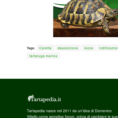
Tags:
Caretta
deposizione
lecce
nidificazio
tartaruga marina
Tartapedia nasce nel 2011 da un’idea di Domenico
Vitiello come semplice forum, prima di cambiare le sue