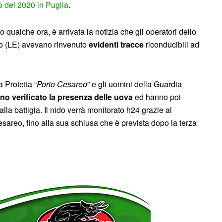
do del 2020 in Puglia
.
qualche ora, è arrivata la notizia che gli operatori dello
eo (LE) avevano rinvenuto
evidenti tracce
riconducibili ad
a Protetta “
Porto Cesareo
” e gli uomini della Guardia
no verificato la presenza delle uova
ed hanno poi
lla battigia. Il nido verrà monitorato h24 grazie al
areo, fino alla sua schiusa che è prevista dopo la terza