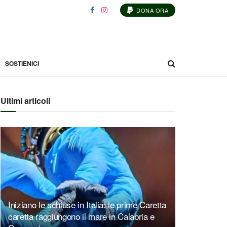
DONA ORA
SOSTIENICI
Ultimi articoli
Iniziano le schiuse in Italia: le prime Caretta
caretta raggiungono il mare in Calabria e