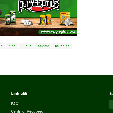
ne
nido
Puglia
salento
tartaruga
Link utili
Se
FAQ
Centri di Recupero