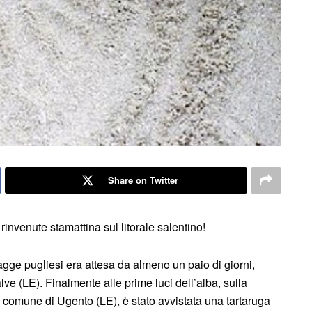
Share on Twitter
rinvenute stamattina sul litorale salentino!
agge pugliesi era attesa da almeno un paio di giorni,
lve (LE). Finalmente alle prime luci dell’alba, sulla
 comune di Ugento (LE), è stato avvistata una tartaruga