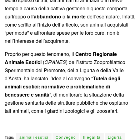
Molto spesso difatti, tali animali si ammalano in breve
tempo a causa della cattiva gestione e questo comporta
purtroppo o
l’abbandono
o
la morte
dell’esemplare. Infatti,
come scritto all’inizio dell’articolo, son animali acquistati
“per moda” e affrontare spese per le loro cure, non è
nell’interesse dell’acquirente.
Proprio per questo fenomeno, il
Centro Regionale
Animale Esotici
(
CRANES
) dell’Istituto Zooprofilattico
Sperimentale del Piemonte, della Liguria e della Valle
d’Aosta, ha lanciato l’idea al convegno “
Tutela degli
animali esotici: normative e problematiche di
benessere e sanità
“, di monitorare la situazione della
gestione sanitaria delle strutture pubbliche che ospitano
tali animali, come i giardini zoologici e gli zoosafari.
Tags:
animali esotici
Convegno
Illegalità
Liguria