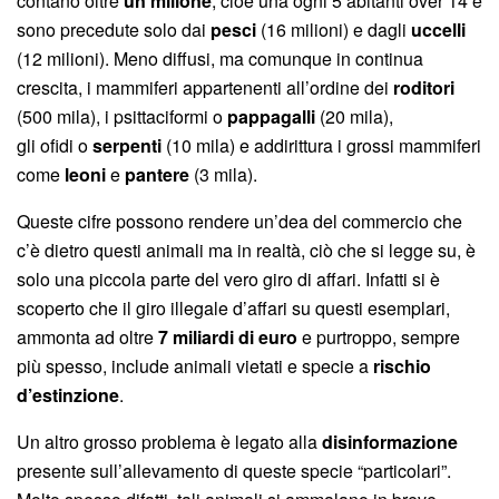
contano oltre
un milione
, cioè una ogni 5 abitanti over 14 e
sono precedute solo dai
pesci
(16 milioni) e dagli
uccelli
(12 milioni). Meno diffusi, ma comunque in continua
crescita, i mammiferi appartenenti all’ordine dei
roditori
(500 mila), i psittaciformi o
pappagalli
(20 mila),
gli ofidi o
serpenti
(10 mila) e addirittura i grossi mammiferi
come
leoni
e
pantere
(3 mila).
Queste cifre possono rendere un’dea del commercio che
c’è dietro questi animali ma in realtà, ciò che si legge su, è
solo una piccola parte del vero giro di affari. Infatti si è
scoperto che il giro illegale d’affari su questi esemplari,
ammonta ad oltre
7 miliardi di euro
e purtroppo, sempre
più spesso, include animali vietati e specie a
rischio
d’estinzione
.
Un altro grosso problema è legato alla
disinformazione
presente sull’allevamento di queste specie “particolari”.