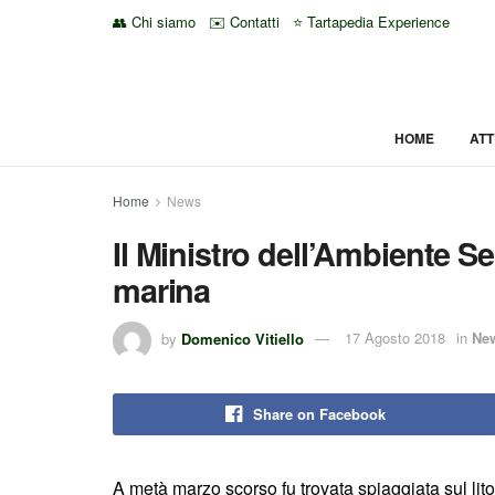
👥 Chi siamo
✉️ Contatti
⭐ Tartapedia Experience
HOME
ATT
Home
News
Il Ministro dell’Ambiente S
marina
by
Domenico Vitiello
17 Agosto 2018
in
Ne
Share on Facebook
A metà marzo scorso fu trovata spiaggiata sul lit