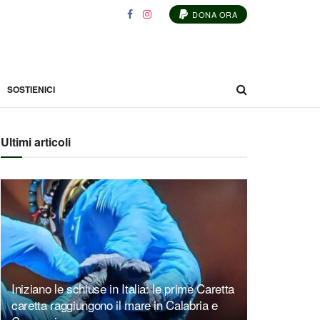
DONA ORA
SOSTIENICI
Ultimi articoli
Iniziano le schiuse in Italia: le prime Caretta
caretta raggiungono il mare in Calabria e