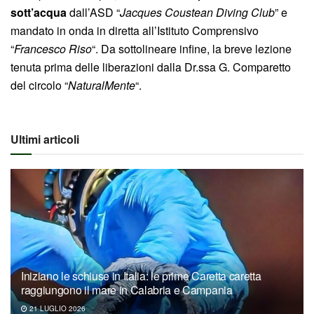
sott’acqua
dall’ASD “
Jacques Coustean Diving Club
” e
mandato in onda in diretta all’Istituto Comprensivo
“
Francesco Riso
“. Da sottolineare infine, la breve lezione
tenuta prima delle liberazioni dalla Dr.ssa G. Comparetto
del circolo “
NaturalMente
“.
Ultimi articoli
Iniziano le schiuse in Italia: le prime Caretta caretta
raggiungono il mare in Calabria e Campania
21 LUGLIO 2026