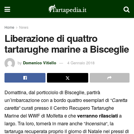
Home
News
Liberazione di quattro
tartarughe marine a Bisceglie
by
Domenico Vitiello
4 Gennaio 2018
Domattina, dal porticciolo di Bisceglie, partirà
un’imbarcazione con a bordo quattro esemplari di “
Caretta
caretta
” curati presso il Centro Recupero Tartarughe
Marine del WWF di Molfetta e che
verranno rilasciati
a
largo. Tra loro, tornerà in mare anche “
Incensina
“, la
tartaruga recuperata proprio il giorno di Natale nei pressi di