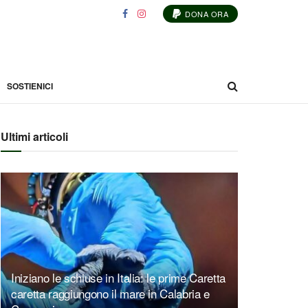
DONA ORA
SOSTIENICI
Ultimi articoli
Iniziano le schiuse in Italia: le prime Caretta
caretta raggiungono il mare in Calabria e