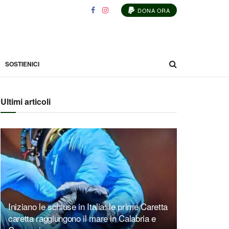
DONA ORA
SOSTIENICI
Ultimi articoli
Iniziano le schiuse in Italia: le prime Caretta
caretta raggiungono il mare in Calabria e