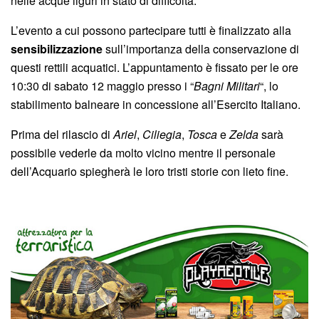
nelle acque liguri in stato di difficoltà.
L’evento a cui possono partecipare tutti è finalizzato alla
sensibilizzazione
sull’importanza della conservazione di
questi rettili acquatici. L’appuntamento è fissato per le ore
10:30 di sabato 12 maggio presso i “
Bagni Militari
“, lo
stabilimento balneare in concessione all’Esercito Italiano.
Prima del rilascio di
Ariel
,
Ciliegia
,
Tosca
e
Zelda
sarà
possibile vederle da molto vicino mentre il personale
dell’Acquario spiegherà le loro tristi storie con lieto fine.