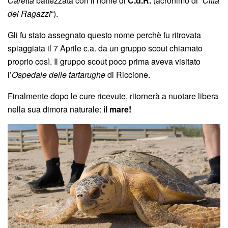
Caretta
battezzata con il nome di
C.d.R.
(acronimo di “
Città
dei Ragazzi
“).
Gli fu stato assegnato questo nome perchè fu ritrovata
spiaggiata il 7 Aprile c.a. da un gruppo scout chiamato
proprio così. Il gruppo scout poco prima aveva visitato
l’
Ospedale delle tartarughe
di Riccione.
Finalmente dopo le cure ricevute, ritornerà a nuotare libera
nella sua dimora naturale:
il mare!