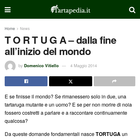
Home
News
T O R T U G A – dalla fine
all’inizio del mondo
by
Domenico Vitiello
4 Maggio 2014
E se finisse il mondo? Se rimanessero solo in due, una
tartaruga mutante e un uomo? E se per non morire di noia
fossero costretti a parlare e a raccontare continuamente
qualcosa?
Da queste domande fondamentali nasce
TORTUGA
un