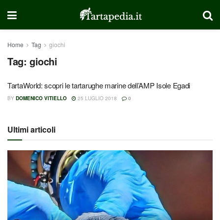
Home
Tag
giochi
Tag:
giochi
TartaWorld: scopri le tartarughe marine dell’AMP Isole Egadi
BY
DOMENICO VITIELLO
25 LUGLIO 2018
0
Ultimi articoli