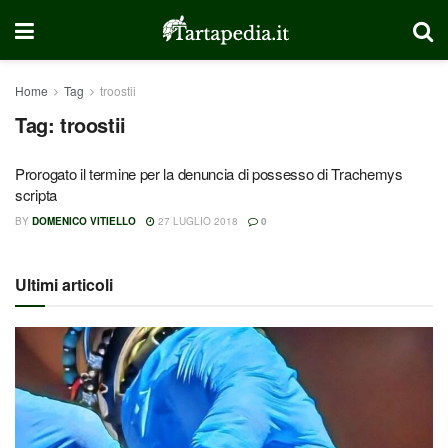
Home
Tag
troostii
Tag:
troostii
Prorogato il termine per la denuncia di possesso di Trachemys
scripta
BY
DOMENICO VITIELLO
27 LUGLIO 2018
0
Ultimi articoli