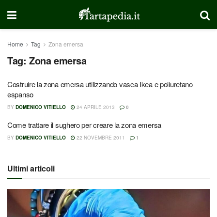
Home
Tag
Zona emersa
Tag:
Zona emersa
Costruire la zona emersa utilizzando vasca Ikea e poliuretano
espanso
BY
DOMENICO VITIELLO
24 APRILE 2013
0
Come trattare il sughero per creare la zona emersa
BY
DOMENICO VITIELLO
22 NOVEMBRE 2011
1
Ultimi articoli