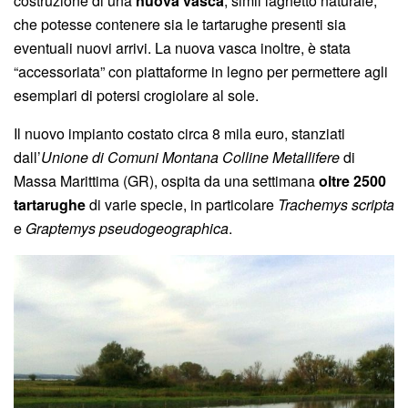
costruzione di una
nuova vasca
, simil laghetto naturale,
che potesse contenere sia le tartarughe presenti sia
eventuali nuovi arrivi. La nuova vasca inoltre, è stata
“accessoriata” con piattaforme in legno per permettere agli
esemplari di potersi crogiolare al sole.
Il nuovo impianto costato circa 8 mila euro, stanziati
dall’
Unione di Comuni Montana Colline Metallifere
di
Massa Marittima (GR), ospita da una settimana
oltre 2500
tartarughe
di varie specie, in particolare
Trachemys scripta
e
Graptemys pseudogeographica
.