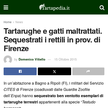
Home
News
Tartarughe e gatti maltrattati.
Sequestrati i rettili in prov. di
Firenze
by
Domenico Vitiello
15 Ottobre 2015
In un’abitazione a Bagno a Ripoli (FI), i militari del Servizio
CITES
di Firenze (coadiuvati dalle Guardie Zoofile
dell’
Enpa
) hanno
sequestrato ben ventotto esemplari di
tartarughe terrestri
appartenenti alla specie “
Testudo