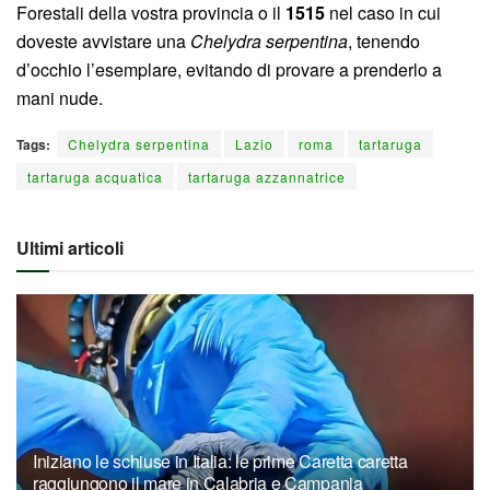
Forestali della vostra provincia o il
1515
nel caso in cui
doveste avvistare una
Chelydra serpentina
, tenendo
d’occhio l’esemplare, evitando di provare a prenderlo a
mani nude.
Tags:
Chelydra serpentina
Lazio
roma
tartaruga
tartaruga acquatica
tartaruga azzannatrice
Ultimi articoli
Iniziano le schiuse in Italia: le prime Caretta caretta
raggiungono il mare in Calabria e Campania