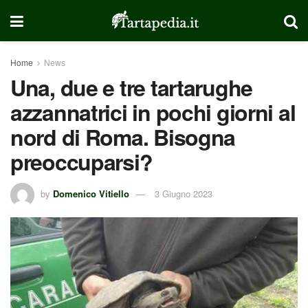
Home
News
Una, due e tre tartarughe
azzannatrici in pochi giorni al
nord di Roma. Bisogna
preoccuparsi?
by
Domenico Vitiello
3 Giugno 2023