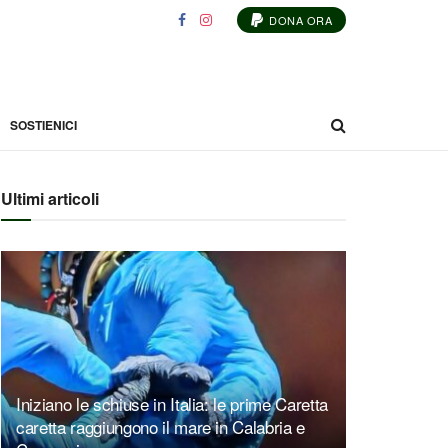
DONA ORA
SOSTIENICI
Ultimi articoli
Iniziano le schiuse in Italia: le prime Caretta
caretta raggiungono il mare in Calabria e