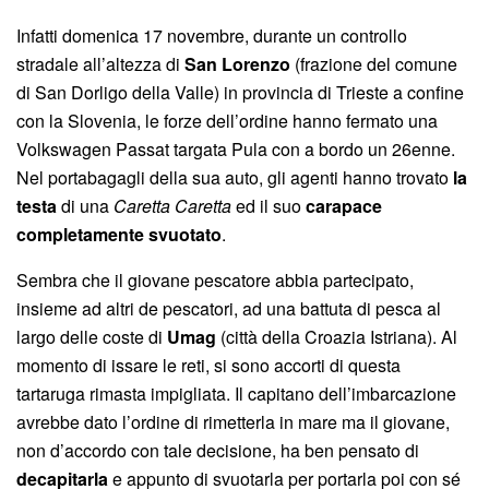
Infatti domenica 17 novembre, durante un controllo
stradale all’altezza di
San Lorenzo
(frazione del comune
di San Dorligo della Valle) in provincia di Trieste a confine
con la Slovenia, le forze dell’ordine hanno fermato una
Volkswagen Passat targata Pula con a bordo un 26enne.
Nel portabagagli della sua auto, gli agenti hanno trovato
la
testa
di una
Caretta Caretta
ed il suo
carapace
completamente svuotato
.
Sembra che il giovane pescatore abbia partecipato,
insieme ad altri de pescatori, ad una battuta di pesca al
largo delle coste di
Umag
(città della Croazia Istriana). Al
momento di issare le reti, si sono accorti di questa
tartaruga rimasta impigliata. Il capitano dell’imbarcazione
avrebbe dato l’ordine di rimetterla in mare ma il giovane,
non d’accordo con tale decisione, ha ben pensato di
decapitarla
e appunto di svuotarla per portarla poi con sé