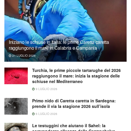
Iniziano le schiuse in Italia: le prime Caretta caretta
raggiungono il mare in Calabria e Campania
21 LUGLIO 2026
Turchia, le prime piccole tartarughe del 2026
raggiungono il mare: inizia la stagione delle
schiuse nel Mediterraneo
9 LUGLIO 2026
Primo nido di Caretta caretta in Sardegna:
prende il via la stagione 2026 sull’isola
6 LUGLIO 2026
Le testuggini che aiutano il Sahel: la
sorprendente alleanza della Centrochelys