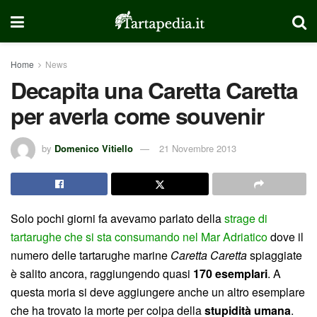
Home
News
Decapita una Caretta Caretta
per averla come souvenir
by
Domenico Vitiello
21 Novembre 2013
Solo pochi giorni fa avevamo parlato della
strage di
tartarughe che si sta consumando nel Mar Adriatico
dove il
numero delle tartarughe marine
Caretta Caretta
spiaggiate
è salito ancora, raggiungendo quasi
170 esemplari
. A
questa moria si deve aggiungere anche un altro esemplare
che ha trovato la morte per colpa della
stupidità umana
.