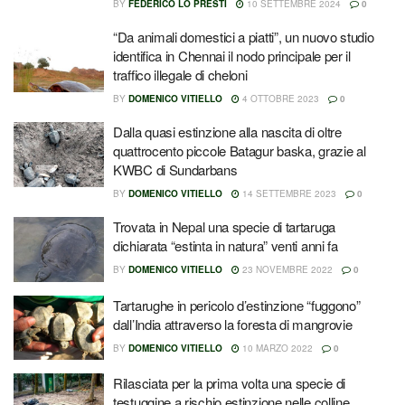
BY
FEDERICO LO PRESTI
10 SETTEMBRE 2024
0
“Da animali domestici a piatti”, un nuovo studio
identifica in Chennai il nodo principale per il
traffico illegale di cheloni
BY
DOMENICO VITIELLO
4 OTTOBRE 2023
0
Dalla quasi estinzione alla nascita di oltre
quattrocento piccole Batagur baska, grazie al
KWBC di Sundarbans
BY
DOMENICO VITIELLO
14 SETTEMBRE 2023
0
Trovata in Nepal una specie di tartaruga
dichiarata “estinta in natura” venti anni fa
BY
DOMENICO VITIELLO
23 NOVEMBRE 2022
0
Tartarughe in pericolo d’estinzione “fuggono”
dall’India attraverso la foresta di mangrovie
BY
DOMENICO VITIELLO
10 MARZO 2022
0
Rilasciata per la prima volta una specie di
testuggine a rischio estinzione nelle colline