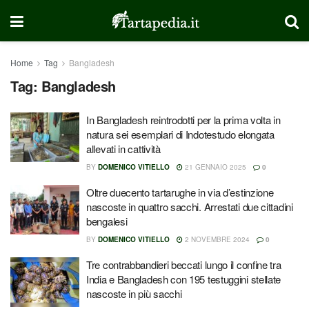
Home
Tag
Bangladesh
Tag:
Bangladesh
In Bangladesh reintrodotti per la prima volta in
natura sei esemplari di Indotestudo elongata
allevati in cattività
BY
DOMENICO VITIELLO
21 GENNAIO 2025
0
Oltre duecento tartarughe in via d’estinzione
nascoste in quattro sacchi. Arrestati due cittadini
bengalesi
BY
DOMENICO VITIELLO
2 NOVEMBRE 2024
0
Tre contrabbandieri beccati lungo il confine tra
India e Bangladesh con 195 testuggini stellate
nascoste in più sacchi