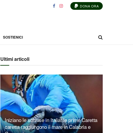
DONA ORA
SOSTIENICI
Ultimi articoli
Iniziano le schiuse in Italia: le prime Caretta
caretta raggiungono il mare in Calabria e