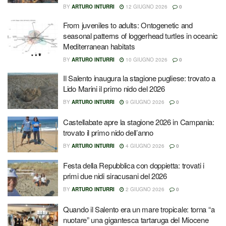
BY
ARTURO INTURRI
12 GIUGNO 2026
0
From juveniles to adults: Ontogenetic and
seasonal patterns of loggerhead turtles in oceanic
Mediterranean habitats
BY
ARTURO INTURRI
10 GIUGNO 2026
0
Il Salento inaugura la stagione pugliese: trovato a
Lido Marini il primo nido del 2026
BY
ARTURO INTURRI
9 GIUGNO 2026
0
Castellabate apre la stagione 2026 in Campania:
trovato il primo nido dell’anno
BY
ARTURO INTURRI
4 GIUGNO 2026
0
Festa della Repubblica con doppietta: trovati i
primi due nidi siracusani del 2026
BY
ARTURO INTURRI
2 GIUGNO 2026
0
Quando il Salento era un mare tropicale: torna “a
nuotare” una gigantesca tartaruga del Miocene