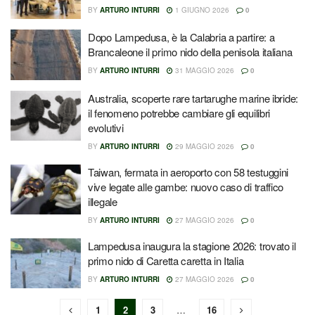
BY
ARTURO INTURRI
1 GIUGNO 2026
0
Dopo Lampedusa, è la Calabria a partire: a
Brancaleone il primo nido della penisola italiana
BY
ARTURO INTURRI
31 MAGGIO 2026
0
Australia, scoperte rare tartarughe marine ibride:
il fenomeno potrebbe cambiare gli equilibri
evolutivi
BY
ARTURO INTURRI
29 MAGGIO 2026
0
Taiwan, fermata in aeroporto con 58 testuggini
vive legate alle gambe: nuovo caso di traffico
illegale
BY
ARTURO INTURRI
27 MAGGIO 2026
0
Lampedusa inaugura la stagione 2026: trovato il
primo nido di Caretta caretta in Italia
BY
ARTURO INTURRI
27 MAGGIO 2026
0
1
2
3
…
16