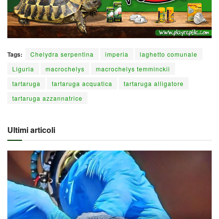
Tags:
Chelydra serpentina
imperia
laghetto comunale
Liguria
macrochelys
macrochelys temminckii
tartaruga
tartaruga acquatica
tartaruga alligatore
tartaruga azzannatrice
Ultimi articoli