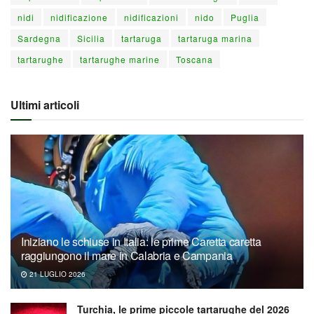
nidi
nidificazione
nidificazioni
nido
Puglia
Sardegna
Sicilia
tartaruga
tartaruga marina
tartarughe
tartarughe marine
Toscana
Ultimi articoli
Iniziano le schiuse in Italia: le prime Caretta caretta
raggiungono il mare in Calabria e Campania
21 LUGLIO 2026
Turchia, le prime piccole tartarughe del 2026